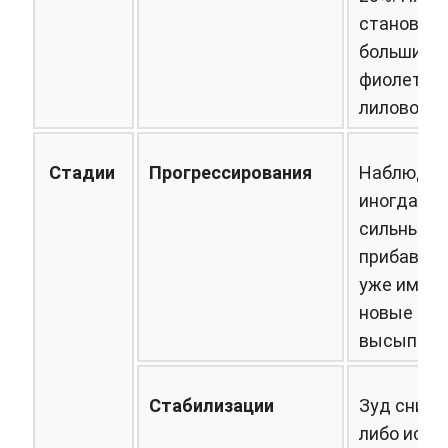
становят
большими,
фиолетов
лилового 
Стадии
Прогрессирования
Наблюдает
иногда оч
сильный. 
прибавлят
уже имею
новые эл
высыпани
Стабилизации
Зуд сниж
либо исче