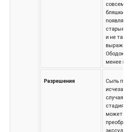
совсем, н
бляшки уж
появляютс
старые б
и не такие
выраженн
Ободок к
менее про
Разрешения
Сыпь пост
исчезает.
случаях д
стадия пс
может
преобразо
экссудати