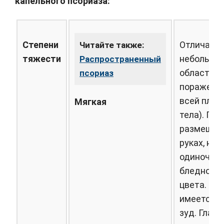
капельного псориаза:
Степени
Отличает
Читайте также:
тяжести
небольшо
Распространенный
областью
псориаз
поражения
всей пло
Мягкая
тела). Па
размещен
руках, нога
одиночные
бледно-ро
цвета. Ин
имеется ж
зуд. Глав