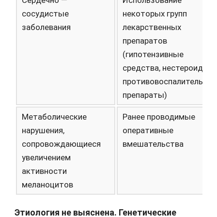
Сердечно —
Использование
сосудистые
некоторых групп
заболевания
лекарственных
препаратов
(гипотензивные
средства, нестероидны
противовоспалительны
препараты)
Метаболические
Ранее проводимые
нарушения,
оперативные
сопровождающиеся
вмешательства
увеличением
активности
меланоцитов
Этиология не выяснена. Генетические