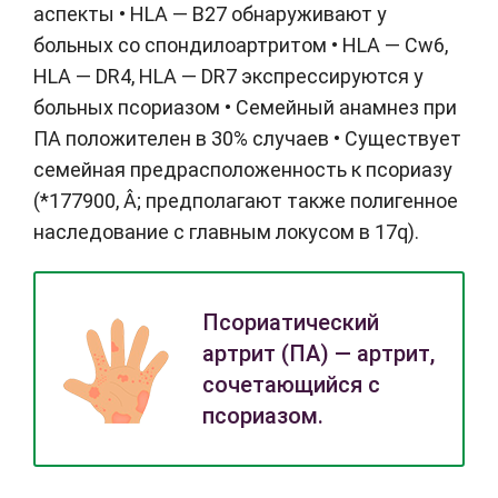
аспекты • НLА — В27 обнаруживают у
больных со спондилоартритом • НLА — Сw6,
НLА — DR4, НLА — DR7 экспрессируются у
больных псориазом • Семейный анамнез при
ПА положителен в 30% случаев • Существует
семейная предрасположенность к псориазу
(*177900, Â; предполагают также полигенное
наследование с главным локусом в 17q).
Псориатический
артрит (ПА) — артрит,
сочетающийся с
псориазом.