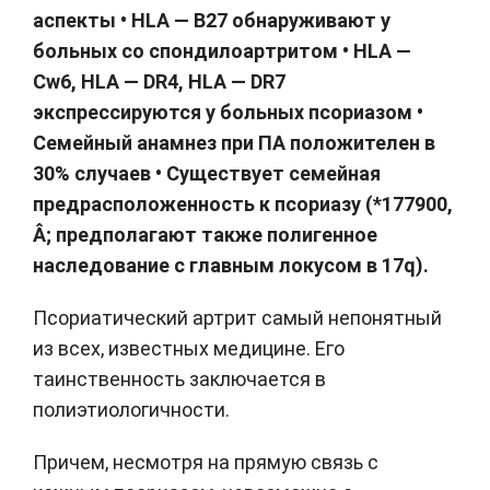
аспекты • НLА — В27 обнаруживают у
больных со спондилоартритом • НLА —
Сw6, НLА — DR4, НLА — DR7
экспрессируются у больных псориазом •
Семейный анамнез при ПА положителен в
30% случаев • Существует семейная
предрасположенность к псориазу (*177900,
Â; предполагают также полигенное
наследование с главным локусом в 17q).
Псориатический артрит самый непонятный
из всех, известных медицине. Его
таинственность заключается в
полиэтиологичности.
Причем, несмотря на прямую связь с