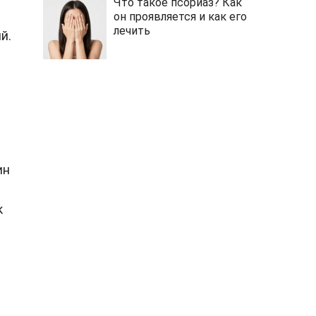
Что такое псориаз? Как
он проявляется и как его
лечить
й.
ин
к