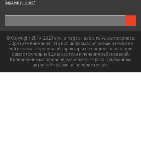
Заразен или нет?
© Copyright 2014-2023 epolis-nsg.ru -
все о лечении псориаза
.
Обратите внимание, что вся информация размещенная на
сайте носит справочной характер и не предназначена для
самостоятельной диагностики и лечения заболеваний!
Копирование материалов разрешено только с указанием
активной ссылки на первоисточник.