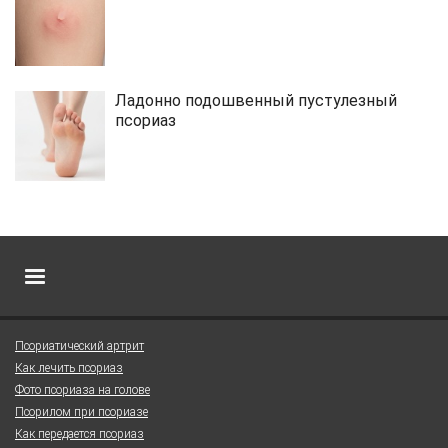
Ладонно подошвенный пустулезный
псориаз
Псориатический артрит
Как лечить псориаз
Фото псориаза на голове
Псорилом при псориазе
Как передается псориаз