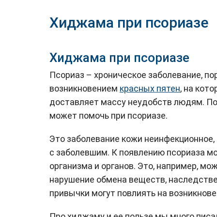
Хиджама при псориазе
Хиджама при псориазе
Псориаз – хроническое заболевание, п
возникновением
красных пятен
, на кот
доставляет массу неудобств людям. По
может помочь при псориазе.
Это заболевание кожи неинфекционное, 
с заболевшим. К появлению псориаза м
организма и органов. Это, например, мо
нарушение обмена веществ, наследств
привычки могут повлиять на возникнове
Про хиджаму и ее пользе мы много писа