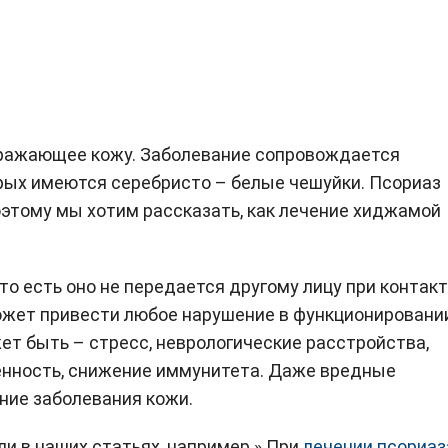
оражающее кожу. Заболевание сопровождается
орых имеются серебристо – белые чешуйки. Псориаз
этому мы хотим рассказать, как лечение хиджамой
то есть оно не передается другому лицу при контакт
ожет привести любое нарушение в функционировани
жет быть – стресс, неврологические расстройства,
енность, снижение иммунитета. Даже вредные
ние заболевания кожи.
ли в наших статьях, например » При
лечении псориаз