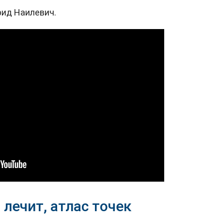
рид Наилевич.
 лечит, атлас точек